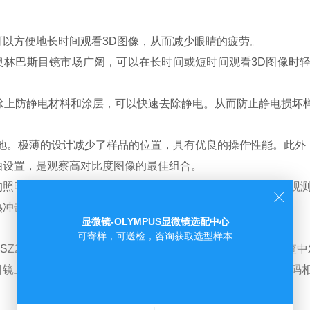
以方便地长时间观看3D图像，从而减少眼睛的疲劳。
巴斯目镜市场广阔，可以在长时间或短时间观看3D图像时轻
涂上防静电材料和涂层，可以快速去除静电。从而防止静电损坏
基地。极薄的设计减少了样品的位置，具有优良的操作性能。此外
设置，是观察高对比度图像的最佳组合。
照明。配备偏振器和1/4λ波长板，可对偏转反射照明下无法观
热冲击小，使用寿命长。
显微镜-OLYMPUS显微镜选配中心
可寄样，可送检，咨询获取选型样本
;SZ2-STU3，可固定在设备侧面，在工程流水线的装配和检
镜上。可以保存和记录数字图像，以帮助创建观察报告。数码相