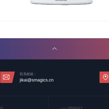
联系邮箱：
jikai@smagics.cn
US
PRODUCT