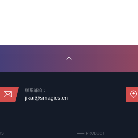
联系邮箱：
jikai@smagics.cn
US
PRODUCT